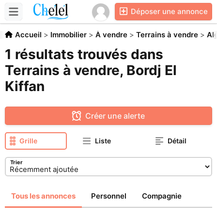
Déposer une annonce
Accueil
>
Immobilier
>
À vendre
>
Terrains à vendre
>
Al
1 résultats trouvés dans
Terrains à vendre, Bordj El
Kiffan
Créer une alerte
Grille
Liste
Détail
Trier
Tous les annonces
Personnel
Compagnie