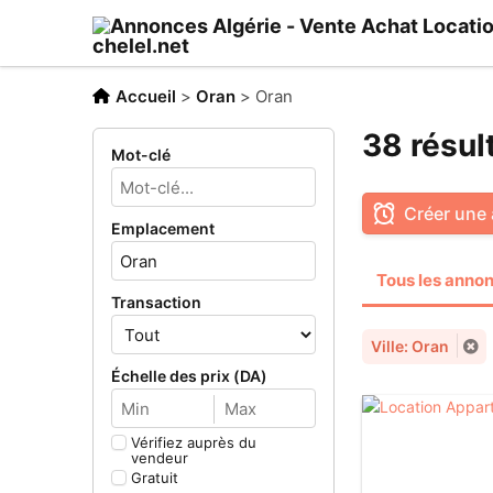
Accueil
>
Oran
>
Oran
38 résul
Mot-clé
Créer une 
Emplacement
Tous les anno
Transaction
Ville: Oran
Échelle des prix (DA)
Vérifiez auprès du
vendeur
Gratuit