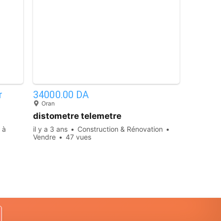
16
1
r
34000.00 DA
Oran
distometre telemetre
 à
il y a 3 ans
Construction & Rénovation
Vendre
47 vues