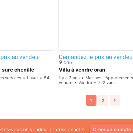
6
prix au vendeur
Demandez le prix au vendeu
Oran
 sure chenille
Villa à vendre oran
es services
Louer
54
il y a 3 ans
Maisons - Appartements
vendre
Vendre
722 vues
1
2
Êtes-vous un vendeur professionnel ?
Créer un compte