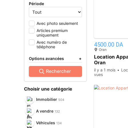
Période
Avec photo seulement
Articles premium
uniquement
Avec numéro de
4500.00 DA
téléphone
Oran
Location App
Options avancées
+
Oran
il y a 1 mois
Loc
Rechercher
vues
Choisir une catégorie
Immobilier
504
A vendre
132
Véhicules
134