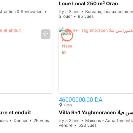
Loue Local 250 m² Oran
truction & Rénovation
il y a 2 ans
Bureaux, locaux commer
à louer
85 vues
13
46000000.00 DA
Oran
ure et enduit
Villa R+1 Yaghmora
ices
Donner
26 vues
il y a 2 ans
Maisons - Appartements
vendre
623 vues