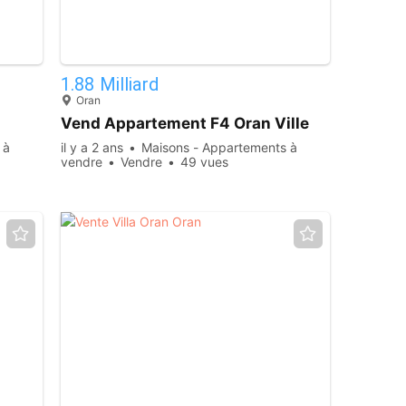
14
22
1.88 Milliard
Oran
Vend Appartement F4 Oran Ville
 à
il y a 2 ans
Maisons - Appartements à
vendre
Vendre
49 vues
19
2