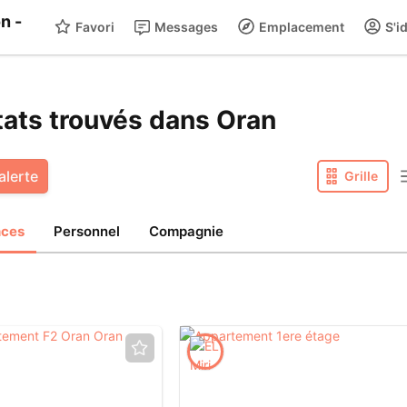
Favori
Messages
Emplacement
S'id
tats trouvés dans Oran
alerte
Grille
nces
Personnel
Compagnie