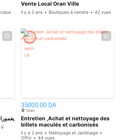
Vente Local Oran Ville
ciaux
il y a 2 ans
Boutiques à vendre
42 vues
24
5
35000.00 DA
Oran
cen يغموراسن فيلا
Entretien ,Achat et nettoyage des
billets maculés et carbonisés
 à
il y a 2 ans
Nettoyage et Jardinage
Offrir
44 vues