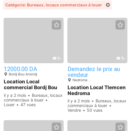
Catégorie: Bureaux, locaux commerciaux à louer
2
3
12000.00 DA
Demandez le prix au
vendeur
Bordj Bou Arreridj
Nedroma
Location Local
commercial Bordj Bou
Location Local Tlemcen
Arreridj
Nedroma
il y a 2 mois
Bureaux, locaux
commerciaux à louer
il y a 2 mois
Bureaux, locaux
Louer
47 vues
commerciaux à louer
Vendre
50 vues