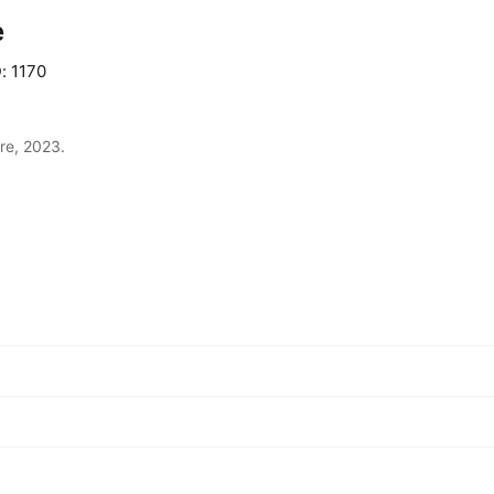
e
D: 1170
re, 2023.