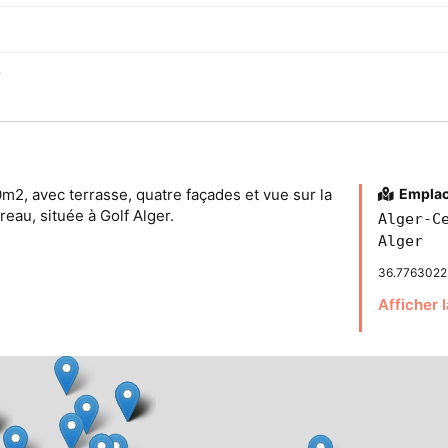
r
0m2, avec terrasse, quatre façades et vue sur la
Empla
au, située à Golf Alger.
Alger-C
Alger
36.7763022
Afficher 