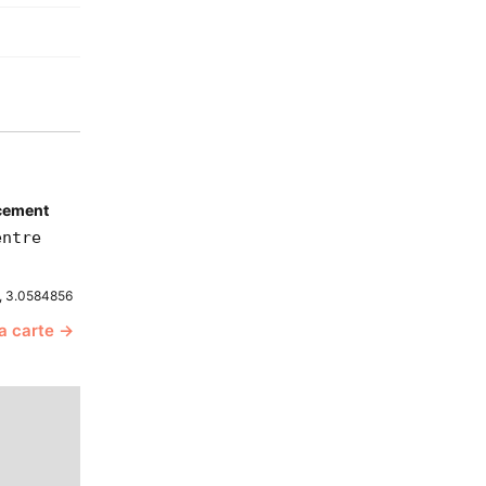
cement
entre
, 3.0584856
la carte →