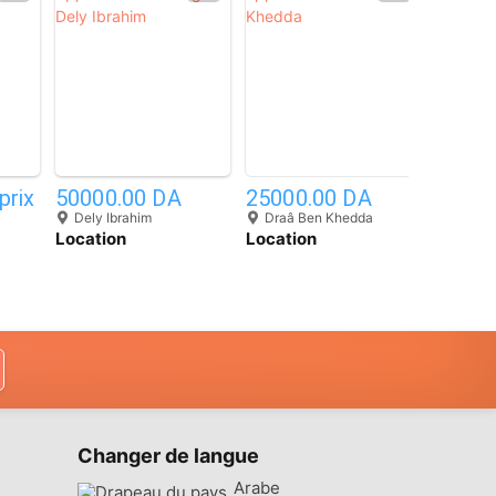
15
11
prix
50000.00 DA
25000.00 DA
7000.
Dely Ibrahim
Draâ Ben Khedda
Oran
Location
Location
Locati
Appartement F3
appartement Draa
Appart
Alger Dely Ibrahim
Ben Khedda
Ville
Changer de langue
Arabe