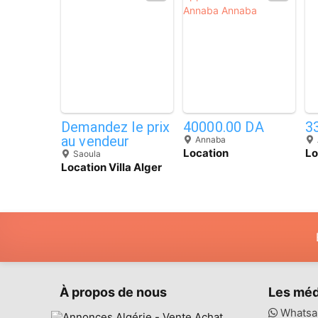
1
4
Demandez le prix
40000.00 DA
3
au vendeur
Annaba
Location
Lo
Saoula
Appartement F3
Vi
Location Villa Alger
Annaba Annaba
Saoula
À propos de nous
Les méd
Whatsa