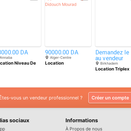
2
7
3000.00 DA
90000.00 DA
Demandez le 
au vendeur
Annaba
Alger-Centre
cation Niveau De
Location
Birkhadem
lla Annaba Annaba
Appartement F5
Location Triplex
Alger Didouch
Alger Tixeraine
Mourad
Êtes-vous un vendeur professionnel ?
Créer un compte
ias sociaux
Informations
pp
À Propos de nous