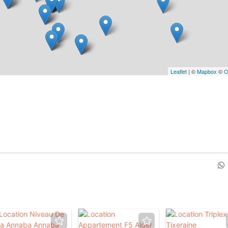
Leaflet
| ©
Mapbox
©
O