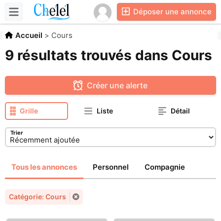
Déposer une annonce
Accueil
>
Cours
9 résultats trouvés dans Cours
Créer une alerte
Grille
Liste
Détail
Trier
Tous les annonces
Personnel
Compagnie
Catégorie: Cours