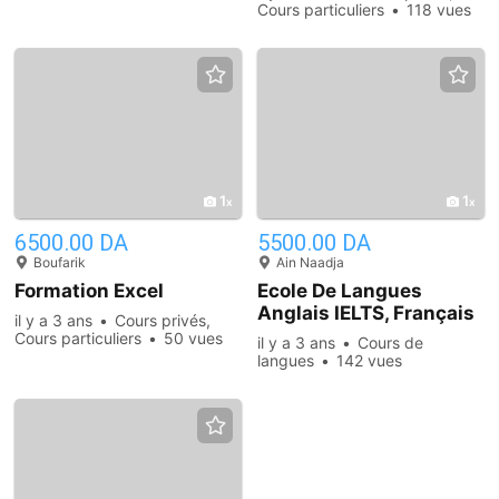
Cours particuliers
118 vues
1
1
6500.00 DA
5500.00 DA
Boufarik
Ain Naadja
Formation Excel
Ecole De Langues
Anglais IELTS, Français
il y a 3 ans
Cours privés,
TCF, Allemand, Turc,
Cours particuliers
50 vues
il y a 3 ans
Cours de
Espagnol, Italien,
langues
142 vues
Chinois#133, Coréen