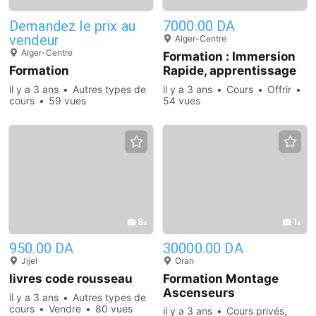
Demandez le prix au
7000.00 DA
vendeur
Alger-Centre
Alger-Centre
Formation : Immersion
Formation
Rapide, apprentissage
Intensif
il y a 3 ans
Autres types de
il y a 3 ans
Cours
Offrir
cours
59 vues
54 vues
8
1
950.00 DA
30000.00 DA
Jijel
Oran
livres code rousseau
Formation Montage
Ascenseurs
il y a 3 ans
Autres types de
cours
Vendre
80 vues
il y a 3 ans
Cours privés,