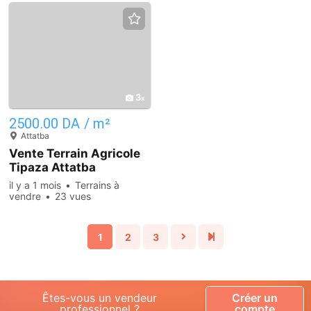
3
2500.00 DA / m²
Attatba
Vente Terrain Agricole
Tipaza Attatba
il y a 1 mois
Terrains à
vendre
23 vues
1
2
3
Êtes-vous un vendeur
Créer un
professionnel ?
compte