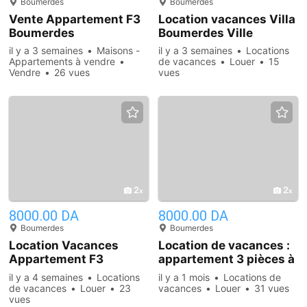
Boumerdes
Boumerdes
Vente Appartement F3
Location vacances Villa
Boumerdes
Boumerdes Ville
il y a 3 semaines
Maisons -
il y a 3 semaines
Locations
Appartements à vendre
de vacances
Louer
15
Vendre
26 vues
vues
2
2
8000.00 DA
8000.00 DA
Boumerdes
Boumerdes
Location Vacances
Location de vacances :
Appartement F3
appartement 3 pièces à
Boumerdès
Boumerdès, Boumerdès
il y a 4 semaines
Locations
il y a 1 mois
Locations de
de vacances
Louer
23
vacances
Louer
31 vues
vues