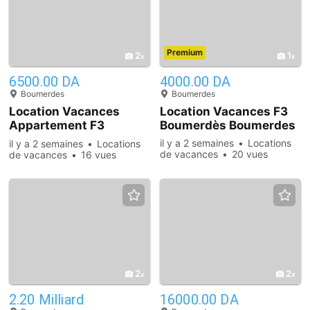
Premium
2
1
6500.00 DA
4000.00 DA
Boumerdes
Boumerdes
Location Vacances
Location Vacances F3
Appartement F3
Boumerdès Boumerdes
Boumerdes
il y a 2 semaines
Locations
il y a 2 semaines
Locations
de vacances
20 vues
de vacances
16 vues
2
2
2.20 Milliard
16000.00 DA