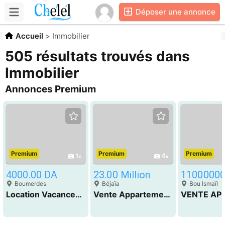
Déposer une annonce
Accueil
>
Immobilier
505 résultats trouvés dans
Immobilier
Annonces Premium
Premium
Premium
Premium
1
4
4000.00 DA
23.00 Million
11000000
Boumerdes
Béjaïa
Bou Ismaïl
Location Vacances F3 Boumerdès Boumerdes
Vente Appartement Béjaia Béjaïa