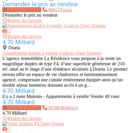
Demandez le prix au vendeur
Envoyer message
066151xxxx
Demandez le prix au vendeur
Retirer des favoris
2
Retirer des favoris
4.70 Milliard
Draria
Appartement duplex à vendre 4 pièces Alger Dararia
L’agence immobilière La Résidence vous propose à la vente un
magnifique duplex de type F4, d’une superficie généreuse de 210
m², situé au 6ᵉ étage d’une résidence sécurisée à Draria. Le premier
niveau offre un espace de vie chaleureux et harmonieusement
agencé, comprenant une cuisine entièrement équipée ainsi qu’un
double séjour lumineux donnant accès à un g...
4.70 Milliard
il y a 2 mois
Maisons - Appartements à vendre
Vendre
49 vues
4.70 Milliard
Envoyer message
05 60 06 6xxxx
4.70 Milliard
Retirer des favoris
7