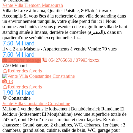
Vente Villa Tlemcen Mansourah
Villa de Luxe à Imama, Quartier Paisible, 80% de Travaux
Accomplis Si vous êtes à la recherche d'une villa de standing dans
un environnement tranquille, votre quête prend fin ici ! Nous
sommes enchantés de vous présenter cette magnifique villa de haut
standing située à Imama, derrière le cimetière (المقبرة), dans un
quartier d'une sérénité exceptionnelle. Pr...
7.50 Milliard
il y a 2 ans
Maisons - Appartements à vendre
Vendre
70 vues
7.50 Milliard
Envoyer message
0542765060 / 079934xxxx
7.50 Milliard
Retirer des favoris
13
Retirer des favoris
1.90 Milliard
Constantine
Vente Villa Constantine Constantine
Maison à vendre dans le lotissement Benabdelmalek Ramdane El
Jeddour (lotissement El Moujahidine) avec une superficie totale de
247 m², dont 180 m² de construction et deux façades. Rez-de-
chaussée : Grand garage, 2 chambres, WC, débarras. 1er étage : 3
chambres, grand salon, cuisine, salle de bain, WC, garage pour