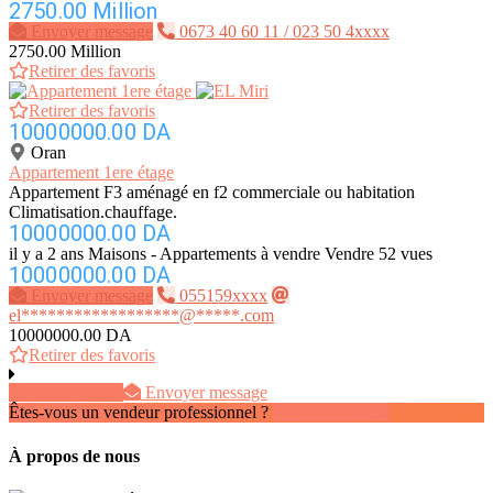
2750.00 Million
Envoyer message
0673 40 60 11 / 023 50 4xxxx
2750.00 Million
Retirer des favoris
Retirer des favoris
10000000.00 DA
Oran
Appartement 1ere étage
Appartement F3 aménagé en f2 commerciale ou habitation
Climatisation.chauffage.
10000000.00 DA
il y a 2 ans
Maisons - Appartements à vendre
Vendre
52 vues
10000000.00 DA
Envoyer message
055159xxxx
el******************@*****.com
10000000.00 DA
Retirer des favoris
055513xxxx
Envoyer message
Êtes-vous un vendeur professionnel ?
Créer un compte
À propos de nous