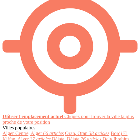
Utiliser l'emplacement actuel
Cliquez pour trouver la ville la plus
proche de votre position
Villes populaires
Alger-Centre, Alger
66 articles
Oran, Oran
38 articles
Bordj El
Kiffan, Alger
37 articles
Béjaïa, Béjaïa
26 articles
Dely Ibrahim,