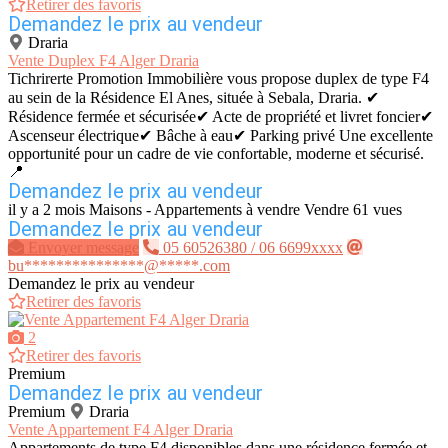
Retirer des favoris
Demandez le prix au vendeur
Draria
Vente Duplex F4 Alger Draria
Tichrirerte Promotion Immobilière vous propose duplex de type F4
au sein de la Résidence El Anes, située à Sebala, Draria. ✔
Résidence fermée et sécurisée✔ Acte de propriété et livret foncier✔
Ascenseur électrique✔ Bâche à eau✔ Parking privé Une excellente
opportunité pour un cadre de vie confortable, moderne et sécurisé.
📍
Demandez le prix au vendeur
il y a 2 mois
Maisons - Appartements à vendre
Vendre
61 vues
Demandez le prix au vendeur
Envoyer message
05 60526380 / 06 6699xxxx
bu***************@*****.com
Demandez le prix au vendeur
Retirer des favoris
2
Retirer des favoris
Premium
Demandez le prix au vendeur
Premium
Draria
Vente Appartement F4 Alger Draria
Appartements de type F4 disponibles dans une résidence fermée et