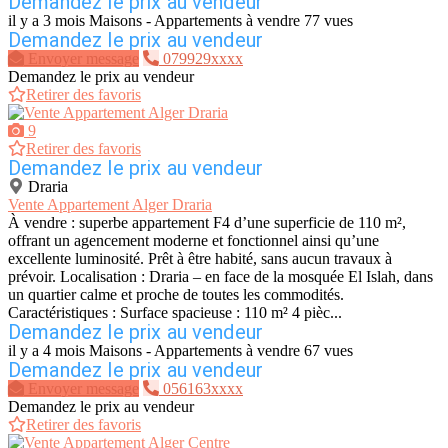
Demandez le prix au vendeur
il y a 3 mois
Maisons - Appartements à vendre
77 vues
Demandez le prix au vendeur
Envoyer message
079929xxxx
Demandez le prix au vendeur
Retirer des favoris
9
Retirer des favoris
Demandez le prix au vendeur
Draria
Vente Appartement Alger Draria
À vendre : superbe appartement F4 d’une superficie de 110 m²,
offrant un agencement moderne et fonctionnel ainsi qu’une
excellente luminosité. Prêt à être habité, sans aucun travaux à
prévoir. Localisation : Draria – en face de la mosquée El Islah, dans
un quartier calme et proche de toutes les commodités.
Caractéristiques : Surface spacieuse : 110 m² 4 pièc...
Demandez le prix au vendeur
il y a 4 mois
Maisons - Appartements à vendre
67 vues
Demandez le prix au vendeur
Envoyer message
056163xxxx
Demandez le prix au vendeur
Retirer des favoris