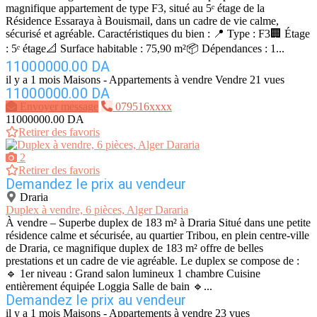
magnifique appartement de type F3, situé au 5ᵉ étage de la
Résidence Essaraya à Bouismail, dans un cadre de vie calme,
sécurisé et agréable. Caractéristiques du bien : 📍 Type : F3🏢 Étage
: 5ᵉ étage📐 Surface habitable : 75,90 m²📦 Dépendances : 1...
11000000.00 DA
il y a 1 mois
Maisons - Appartements à vendre
Vendre
21 vues
11000000.00 DA
Envoyer message
079516xxxx
11000000.00 DA
Retirer des favoris
2
Retirer des favoris
Demandez le prix au vendeur
Draria
Duplex à vendre, 6 pièces, Alger Dararia
À vendre – Superbe duplex de 183 m² à Draria Situé dans une petite
résidence calme et sécurisée, au quartier Tribou, en plein centre-ville
de Draria, ce magnifique duplex de 183 m² offre de belles
prestations et un cadre de vie agréable. Le duplex se compose de :
🔹 1er niveau : Grand salon lumineux 1 chambre Cuisine
entièrement équipée Loggia Salle de bain 🔹...
Demandez le prix au vendeur
il y a 1 mois
Maisons - Appartements à vendre
23 vues