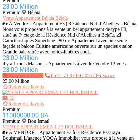
Premium
23.00 Million
Premium
Béjaïa
Vente Appartement Béjaia Béjaïa
🏡 À Vendre – Appartement F3 | Résidence Nid d’Abeilles – Béjaïa
Nous vous proposons à la vente un bel appartement de type F3,
situé au 9ᵉ étage de la Résidence Nid d’Abeilles à Béjaïa. 📐
Caractéristiques Superficie : 80 m² Appartement avec une seule
façade et balcon Cuisine américaine ouverte sur un spacieux salon
Grande baie vitrée avec portes-fenêtres coul...
23.00 Million
il y a 1 mois
Maisons - Appartements à vendre
Vendre
13 vues
23.00 Million
Envoyer message
05 51 71 97 00 / 0552 86 3xxxx
23.00 Million
Retirer des favoris
12
Retirer des favoris
Premium
11000000.00 DA
Premium
Bou Ismaïl
VENTE APPARTEMENT F3 BOUISMAIL
🏡 À VENDRE – Appartement F3 à la Résidence Essaraya –
Bouismail L'agence YOQA Immobilier vous propose à la vente un