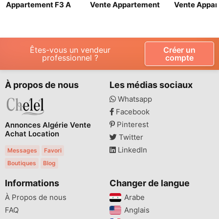
Appartement F3 A
Vente Appartement
Vente Appa
Vendre Boumerdes
F3 Boumerdes
Béjaia Béjaï
Corso
Êtes-vous un vendeur
Créer un
professionnel ?
compte
À propos de nous
Les médias sociaux
Whatsapp
Facebook
Pinterest
Annonces Algérie Vente
Achat Location
Twitter
LinkedIn
Messages
Favori
Boutiques
Blog
Informations
Changer de langue
À Propos de nous
Arabe
FAQ
Anglais