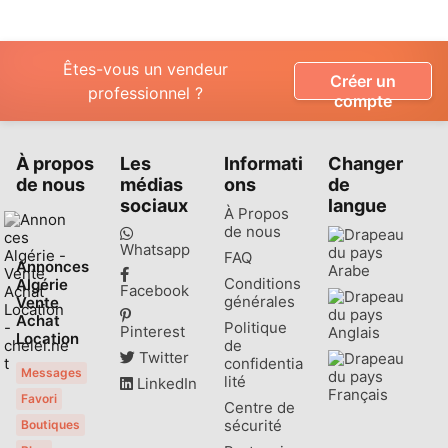
Êtes-vous un vendeur
Créer un
professionnel ?
compte
À propos
Les
Informati
Changer
de nous
médias
ons
de
sociaux
langue
À Propos
de nous
Whatsapp
FAQ
Annonces
Arabe
Conditions
Algérie
Facebook
générales
Vente
Achat
Politique
Pinterest
Anglais
Location
de
Twitter
confidentia
Messages
lité
LinkedIn
Français
Favori
Centre de
sécurité
Boutiques