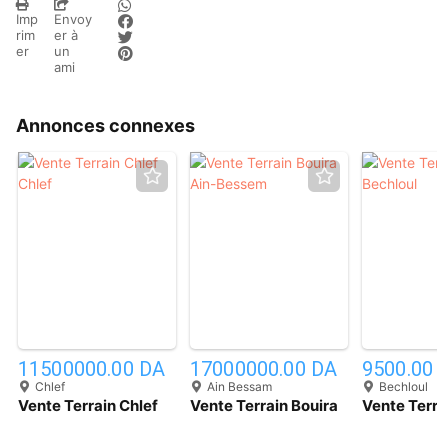
Imp
Envoy
rim
er à
er
un
ami
Annonces connexes
2
4
11500000.00 DA
17000000.00 DA
9500.00 
Chlef
Ain Bessam
Bechloul
Vente Terrain Chlef
Vente Terrain Bouira
Vente Terra
Chlef
Ain-Bessem
Bechloul