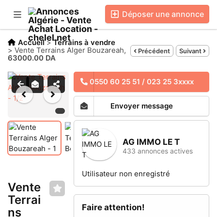
Déposer une annonce
S'identifier / S'inscrire
Accueil
>
Terrains à vendre
>
Vente Terrains Alger Bouzareah,
Précédent
Suivant
63000.00 DA
Emplacement
0550 60 25 51 / 023 25 3xxxx
Favori
Messages
Envoyer message
Blog
Boutiques
AG IMMO LE T
433 annonces actives
Utilisateur non enregistré
Vente
Terrai
Faire attention!
ns