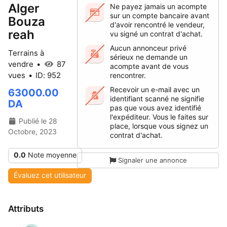
Alger
Ne payez jamais un acompte
sur un compte bancaire avant
Bouza
d'avoir rencontré le vendeur,
reah
vu signé un contrat d'achat.
Aucun annonceur privé
Terrains à
sérieux ne demande un
vendre
87
acompte avant de vous
vues
ID: 952
rencontrer.
Recevoir un e-mail avec un
63000.00
identifiant scanné ne signifie
DA
pas que vous avez identifié
l'expéditeur. Vous le faites sur
Publié le 28
place, lorsque vous signez un
Octobre, 2023
contrat d'achat.
0.0
Note moyenne
Signaler une annonce
Évaluez cet utilisateur
Attributs