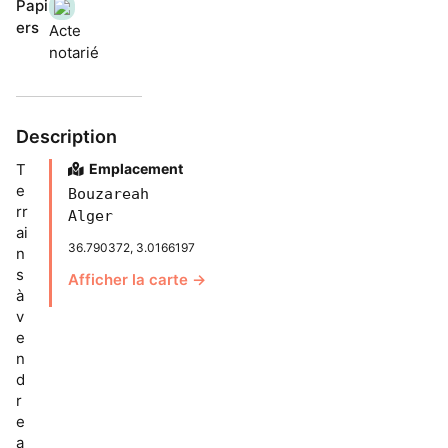
Papi
ers
Acte
notarié
Description
T
Emplacement
e
Bouzareah
rr
Alger
ai
36.790372, 3.0166197
n
s
Afficher la carte →
à
v
e
n
d
r
e
a