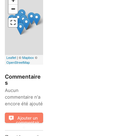
−
Leaflet
| ©
Mapbox
©
OpenStreetMap
Commentaire
s
Aucun
commentaire n'a
encore été ajouté
Ajouter un
commentair
e