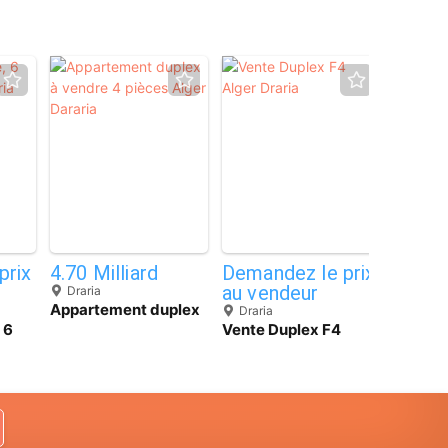
Premi
2
2
7
prix
4.70 Milliard
Demandez le prix
Deman
au vendeur
au ve
Draria
Appartement duplex
Draria
Draria
à vendre 4 pièces
 6
Vente Duplex F4
Vente 
Alger Dararia
raria
Alger Draria
F4 Alge