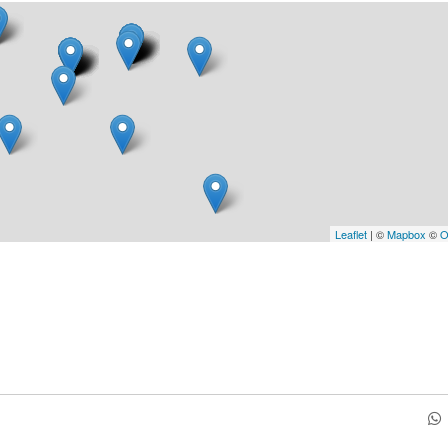
Leaflet
| ©
Mapbox
©
O