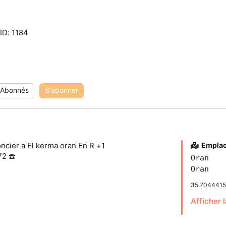
ID: 1184
Abonnés
S'abonner
oncier a El kerma oran En R +1
Empla
72 ☎️
Oran
Oran
35.7044415
Afficher 