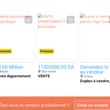
remium
Premium
4
12
.00 Million
11000000.00 DA
Demandez le 
au vendeur
Béjaïa
Bou Ismaïl
nte Appartement
VENTE
Draria
jaia Béjaïa
APPARTEMENT F3
Duplex à vendre,
BOUISMAIL
pièces, Alger Da
Êtes-vous un vendeur professionnel ?
Créer un compte