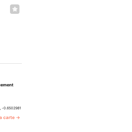
cement
, -0.6502981
la carte →