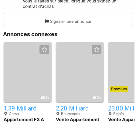
Vous le faites sur place, lorsque vous signez un
contrat d'achat.
Signaler une annonce
Annonces connexes
Premium
1
2
1.39 Milliard
2.20 Milliard
23.00 Mill
Corso
Boumerdes
Béjaïa
Appartement F3 A
Vente Appartement
Vente Appa
Vendre Boumerdes
F3 Boumerdes
Béjaia Béjaï
Corso