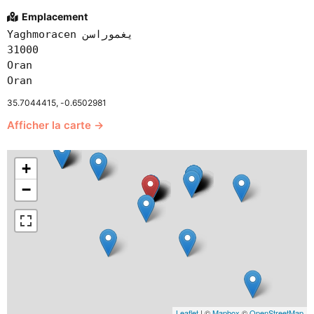
Emplacement
Yaghmoracen يغموراسن
31000
Oran
Oran
35.7044415, -0.6502981
Afficher la carte →
+
−
Leaflet
| ©
Mapbox
©
OpenStreetMap