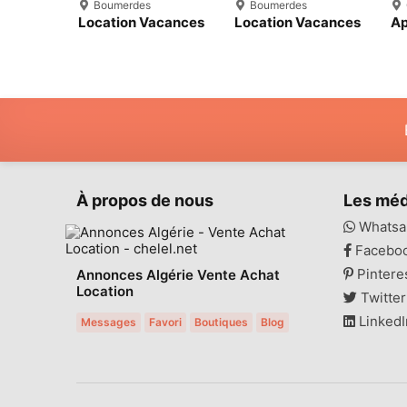
Boumerdes
Boumerdes
Location Vacances
Location Vacances
Ap
Appartement F3
Appartement F3
Ve
Boumerdes
Boumerdes
Co
À propos de nous
Les méd
Whatsa
Facebo
Pintere
Annonces Algérie Vente Achat
Location
Twitter
LinkedI
Messages
Favori
Boutiques
Blog