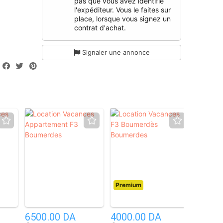
pas que vous avez identifié
l'expéditeur. Vous le faites sur
place, lorsque vous signez un
contrat d'achat.
Signaler une annonce
Premium
2
2
1
6500.00 DA
4000.00 DA
2.20 M