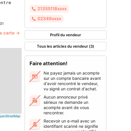
entre
21355118xxxx
02349xxxx
31
la carte →
Profil du vendeur
Tous les articles du vendeur (3)
Faire attention!
Ne payez jamais un acompte
sur un compte bancaire avant
d'avoir rencontré le vendeur,
vu signé un contrat d'achat.
Aucun annonceur privé
sérieux ne demande un
acompte avant de vous
rencontrer.
penStreetMap
Recevoir un e-mail avec un
identifiant scanné ne signifie