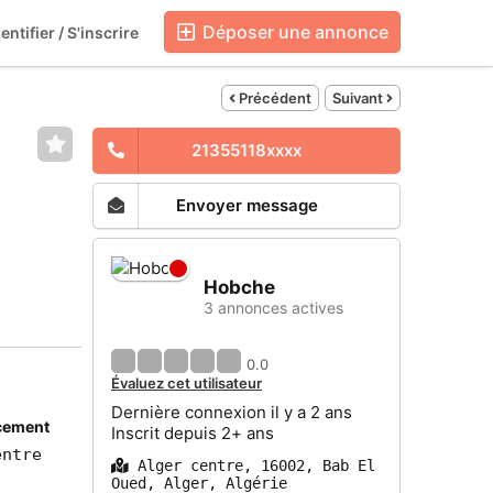
Déposer une annonce
entifier / S'inscrire
Blog
Boutiques
Précédent
Suivant
21355118xxxx
Envoyer message
Hobche
3 annonces actives
0.0
Évaluez cet utilisateur
Dernière connexion il y a 2 ans
cement
Inscrit depuis 2+ ans
entre
Alger centre, 16002, Bab El
Oued, Alger, Algérie