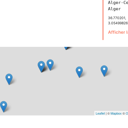
Alger-C
Alger
36.770201,
3.05499826
Afficher 
Leaflet
| ©
Mapbox
©
O