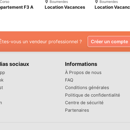
Corso
Boumerdes
Boumerdes
partement F3 A
Location Vacances
Location Vacan
ndre Boumerdes
F3 Boumerdès
F3 Boumerdes
rso
Boumerdes
Boumerdes
Êtes-vous un vendeur professionnel ?
Créer un compte
ias sociaux
Informations
pp
À Propos de nous
ok
FAQ
st
Conditions générales
Politique de confidentialité
n
Centre de sécurité
Partenaires