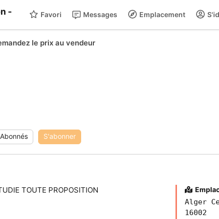
Favori
Messages
Emplacement
S'id
mandez le prix au vendeur
Abonnés
S'abonner
TUDIE TOUTE PROPOSITION
Empla
Alger C
16002