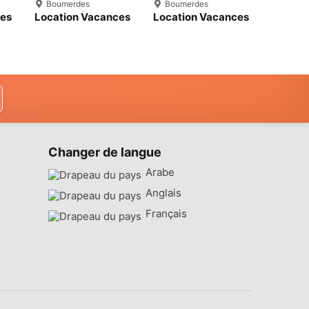
Boumerdes
Boumerdes
Boume
ces
Location Vacances
Location Vacances
Vente 
Appartement F3
F3 Boumerdès
F3 Bou
Boumerdes
Boumerdes
Changer de langue
Arabe
Anglais
Français